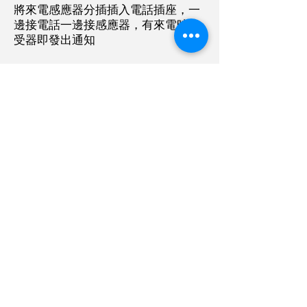
將來電感應器分插插入電話插座，一
邊接電話一邊接感應器，有來電時接
受器即發出通知
無線聲音感應器
適合放在手機上方，成為電話提醒感
應器，當無線聲音感應器檢測到“嗡
嗡”聲時，會向接收器發送無線提醒信