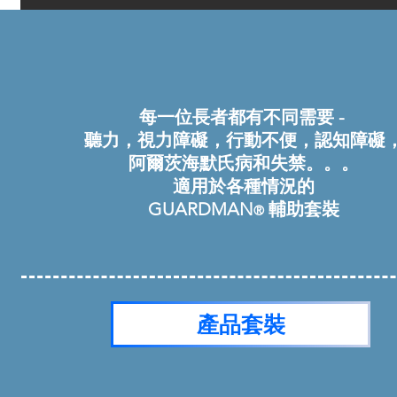
每一位長者都有不同需要 -
聽力，視力障礙，行動不便，認知障礙
阿爾茨海默氏病和失禁。。。
​適用於各種情況的
GUARDMAN
輔助套裝
®
產品套裝