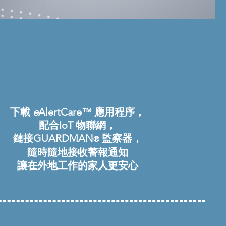
下載
e
AlertCare™ 應用程序，
配合IoT 物聯網，
鏈接GUARDMAN
監察器，
®
隨時隨地接收警報通知
​讓在外地工作的家人更安心