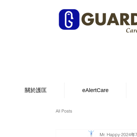
關於護匡
eAlertCare
All Posts
Mr. Happy
2024年