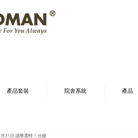
產品套裝
院舍系統
產品
7月31日
讀畢需時 1 分鐘