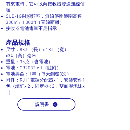
有來電時，它可以向接收器發送無線信
號
SUB-1G射頻頻率，無線傳輸範圍高達
300m / 1,000ft（直線距離）
接收器電池電量不足指示
產品規格
尺寸：88.5（長）x 18.5（寬）
x34（高）毫米
重量：35克（含電池）
電池：CR2032 x 1（隨附）
電池壽命：1年（每天觸發3次）
附件：RJ11電話分配器x 1，安裝套件1
包（螺釘x 2，固定器x 2，雙面膠泡沫x
1）
説明書