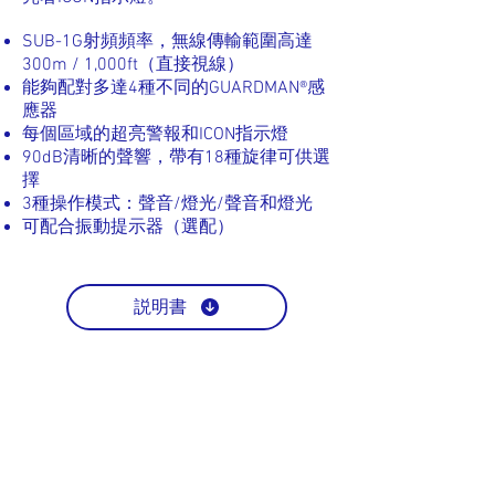
SUB-1G射頻頻率，無線傳輸範圍高達
300m / 1,000ft（直接視線）
能夠配對多達4種不同的GUARDMAN®感
應器
每個區域的超亮警報和ICON指示燈
90dB清晰的聲響，帶有18種旋律可供選
擇
3種操作模式：聲音/燈光/聲音和燈光
可配合振動提示器（選配）
説明書