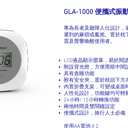
GLA-1000 便攜式
專為長者及聽障人仕設計，
遲到的麻煩或尷尬。置於枕
震及聲響喚醒使用者。
LCD液晶顯示螢幕，易於閱
附設背光燈，方便黑暗中閱
具有貪睡功能
附有安全夾，置於枕頭下方
內置折疊支架，可變成桌面
人性化設計，功能鍵均可輕
24小時/ 12小時轉換功能
兩地時間及雙鬧鐘設定
便攜式設計，旅行人士必備
使用AA電池 X 2