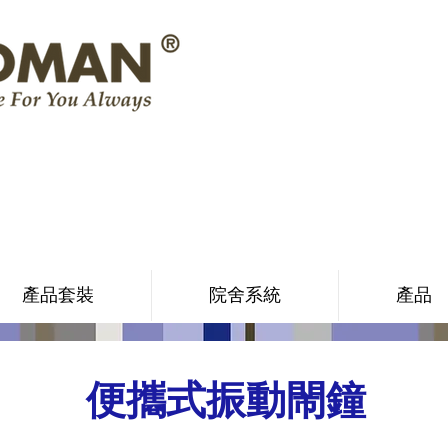
產品套裝
院舍系統
產品
便攜式振動閙鐘