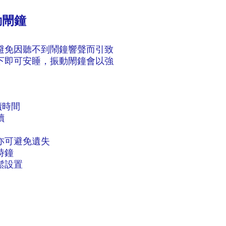
振動閙鐘
避免因聽不到鬧鐘響聲而引致
下即可安睡，振動閙鐘會以強
讀時間
讀
亦可避免遺失
時鐘
鬆設置