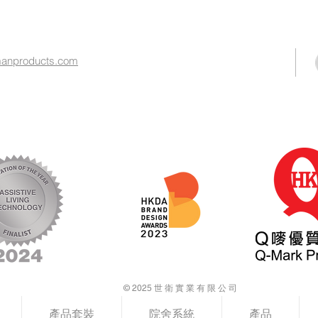
nproducts.com​
© 2025 世 衛 實 業 有 限 公 司
產品套裝
院舍系統
產品