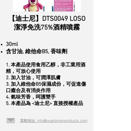
【迪士尼】DTS0049 LOSO
潔淨免洗75%
酒精噴霧
30ml
含甘油, 維他命B5, 香味劑
1. 本產品使用食用乙醇，非工業用酒
精，可放心使用
2. 加入甘油，可潤澤肌膚
3. 加入維他命B5保濕成份，可促進傷
口癒合及有消炎作用
4. 氣味芳香，呵護雙手
5. 本產品為 <迪士尼> 直接授權產品
電郵地址: info@guardmanproducts.com​