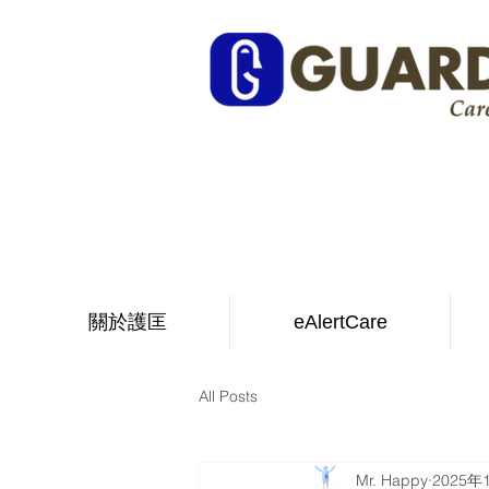
關於護匡
eAlertCare
All Posts
Mr. Happy
2025年