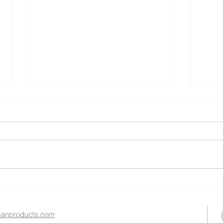
銀髮經濟戰略合作伙伴
20
高峰
nproducts.com​