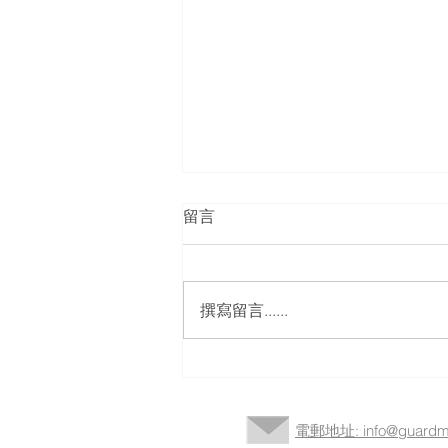
留言
撰寫留言......
護匡Guardman參與「齊撐照
顧者行動—照顧者科技產品
展」
電郵地址: info@guardma