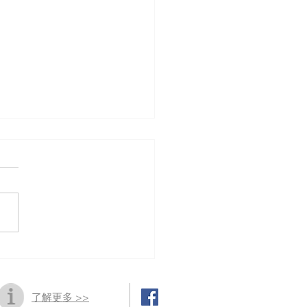
25年樂齡科技及創科博覽暨
會
了解更多 >>