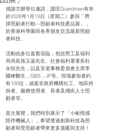
感謝主辦單位邀請，護匡Guardman有幸
於2026年1月13日（星期二）參與「齊
撐照顧者行動—照顧者科技產品展」，
於香港科學園與各界朋友交流最新照顧
者科技。
活動由多位嘉賓蒞臨，包括勞工及褔利
局局長孫玉菡先生、社會福利署署長杜
永恒先生，以及安老事務委員會主席李
國棟醫生，GBS，JP等。現場參加者約
有100位，涵蓋非政府機構社工、地區持
份者、服務使用者、長者及殘疾人士照
顧者等。
是次展覽，我們特別展示了「小彬情感
陪伴機械人」，希望透過創新科技為照
顧者和受照顧者帶來更多溫暖與支持！