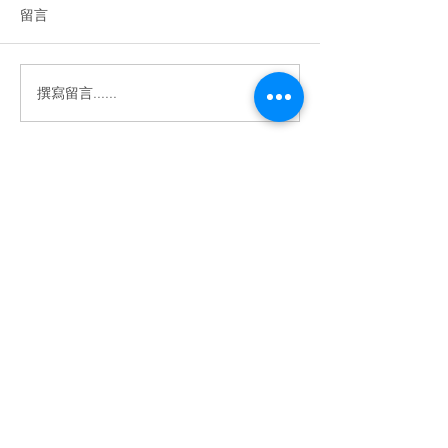
留言
撰寫留言......
2025年樂齡科技及創科博
第十屆黃金時代
覽暨高峰會
峰會
電郵地址: info@guardmanproducts.com​
了解更多 >>