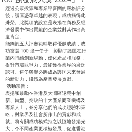
經過公眾投票和專業評審團的嚴格評分
後，護匡憑藉卓越的表現，成功摘得此
殊榮。此獎項的設立是表揚在商務及經
濟發展中作出貢獻的企業並對其作出高
度肯定。
能夠於五大評審範疇取得優越成績，成
功當選 100 強一份子，彰顯了護匡在行
業內持續創新驅動，優化產品和服務，
提升市場競爭力，最終獲得業界的廣泛
認可。這份榮譽必將成為護匡未來發展
的新動力，繼續為產業發展貢獻。
 活動宗旨：
表揚和鼓勵在香港及大灣區逆境中創
新、轉型、突破的十大產業商業機構及
專業人士，並分享他們的成功經驗和策
略，對業界及社會所作出的貢獻和成
就。將有關成功模式持之以恆地發揚光
大，令不同產業更積極發展，促進香港