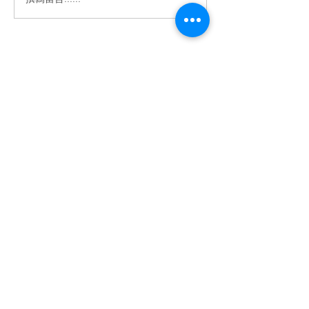
2025年樂齡科
覽暨高峰會
電郵地址: info@guardmanproducts.com​
了解更多 >>